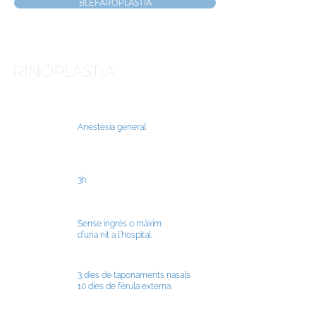
BLEFAROPLÀSTIA
RINOPLASTIA
Anestèsia general
3h
Sense ingrés o màxim
d’una nit a l’hospital.
3 dies de taponaments nasals
10 dies de fèrula externa