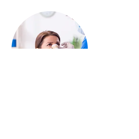
Cirurgia per canviar la forma del nas.
Habitualment, s’utilitza per reduir-ne la projecció i
millorar la definició de la punta, tot i que cal
individualitzar cada pacient.