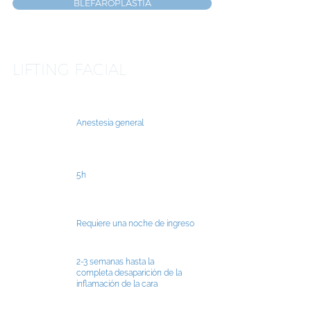
BLEFAROPLASTIA
LIFTING FACIAL
Anestesia general
5h
Requiere una noche de ingreso
2-3 semanas hasta la
completa desaparición de la
inflamación de la cara